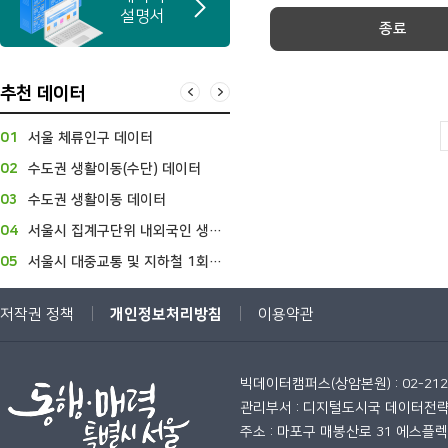
설명서
종료
추천 데이터
01
서울 체류인구 데이터
06
서울시민의 업종별 카드소비 데이터
02
수도권 생활이동(수단) 데이터
07
서울 관광데이터
03
수도권 생활이동 데이터
08
서울시 CJ대한통운 택배 유형별 월 데이터
04
서울시 집계구단위 내외국인 생활인구
09
스마트서울 도시데이터 센서(S-DoT) 2분단위 환경정보
05
서울시 대중교통 및 지하철 1회권 승하차 데이터
10
서울시민 라이프스타일 재현 데이터
개인정보처리방침
저작권 정책
이용약관
빅데이터캠퍼스(상암본원) : 02-212
관리부서 : 디지털도시국 데이터전
주소 : 마포구 매봉산로 31 에스플